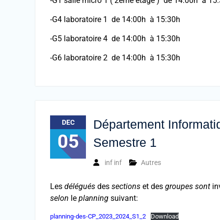
-G1 salle micro 1 ( 2ème étage ) de 14:00h à 15
-G4 laboratoire 1 de 14:00h à 15:30h
-G5 laboratoire 4 de 14:00h à 15:30h
-G6 laboratoire 2 de 14:00h à 15:30h
Département Informati
DEC
05
Semestre 1
inf inf
Autres
Les
délégués
des
sections
et des
groupes sont
in
selon
le
planning
suivant:
planning-des-CP_2023_2024_S1_2
Download