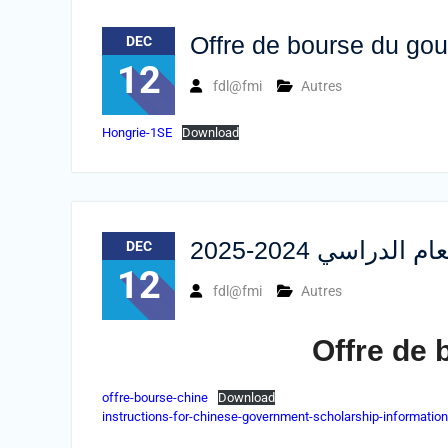
Offre de bourse du go
DEC
12
fdl@fmi
Autres
Hongrie-1SE
Download
دراسي 2024-2025
DEC
12
fdl@fmi
Autres
Offre de 
offre-bourse-chine
Download
instructions-for-chinese-government-scholarship-informati