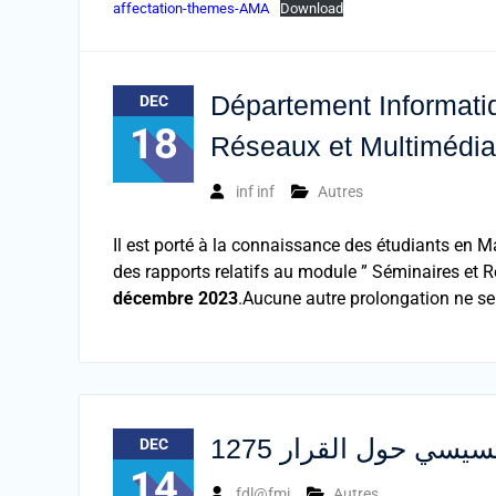
affectation-themes-AMA
Download
Département Informatiq
DEC
18
Réseaux et Multimédia
inf inf
Autres
Il est porté à la connaissance des étudiants en 
des rapports relatifs au module ” Séminaires et 
décembre 2023
.Aucune autre prolongation ne se
يسي حول القرار 1275
DEC
14
fdl@fmi
Autres