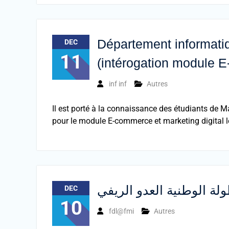
Département informatiq
DEC
11
(intérogation module E
inf inf
Autres
Il est porté à la connaissance des étudiants de Ma
pour le module E-commerce et marketing digital 
ولة الوطنية العدو الريفي
DEC
10
fdl@fmi
Autres