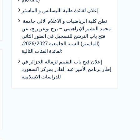
إعلان لفائدة طلبة الليسانس و الماستر
تعلن كلية الرياضيات و الاعلام الالي جامعة
محمد البشير الإبراهيمي – برج بوعريريج، عن
فتح باب الترشح للتسجيل في الطور الثاني
(الماستر) للسنة الجامعية 2026/2027،
لفائدة الفئات التالية:
إعلان فتح باب التقييم لزمالة الجزائر في
إطار برنامج الأمير عبد القادر بمركز اكسفورد
للدراسات الاسلامية