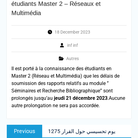
étudiants Master 2 – Réseaux et
Multimédia
18 December 2023
inf inf
Autres
Il est porté à la connaissance des étudiants en
Master 2 (Réseau et Multimédia) que les délais de
soumission des rapports relatifs au module ”
Séminaires et Recherche Bibliographique” sont
prolongés jusqu’au
jeudi 21 décembre 2023
.Aucune
autre prolongation ne sera pas accordée.
Post
Previous
Previous
يوم تحسيسي حول القرار 1275
navigation
post: