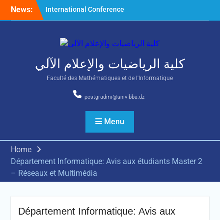
Skip
News:
International Conference
to
on Nonlinear Mathematical
content
Analysis and Its Application
كلية الرياضيات والإعلام الآلي
Faculté des Mathématiques et de l'Informatique
postgradmi@univ-bba.dz
Menu
Home
Département Informatique: Avis aux étudiants Master 2
– Réseaux et Multimédia
Département Informatique: Avis aux