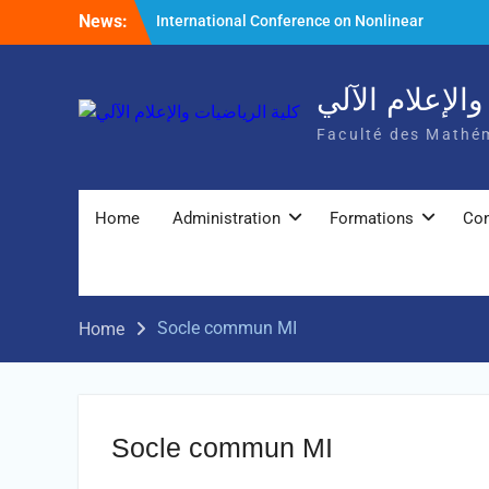
Skip
News:
International Conference on Nonlinear
to
Mathematical Analysis and Its Application
content
الإعلام الآلي
Faculté des Mathém
Home
Administration
Formations
Con
Socle commun MI
Home
Socle commun MI