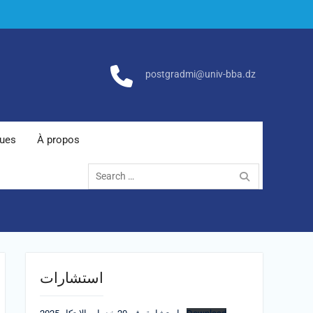
postgradmi@univ-bba.dz
ques
À propos
Search
for:
استشارات