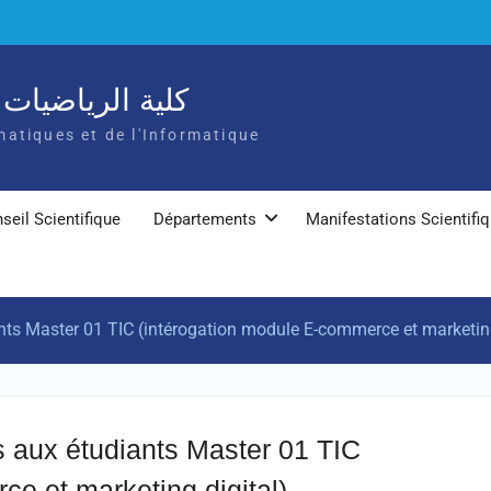
كلية الرياضيات و
atiques et de l'Informatique
seil Scientifique
Départements
Manifestations Scientifi
nts Master 01 TIC (intérogation module E-commerce et marketing
s aux étudiants Master 01 TIC
e et marketing digital)