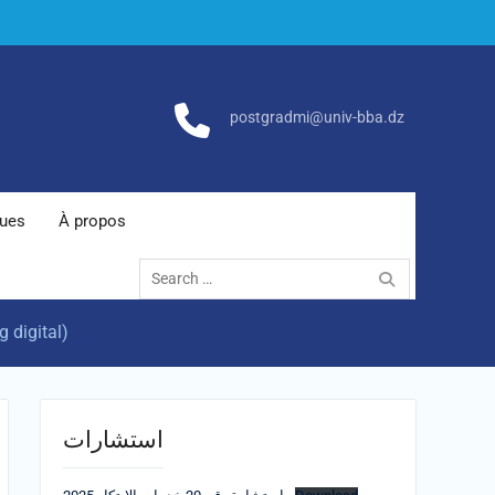
postgradmi@univ-bba.dz
ques
À propos
Search
for:
 digital)
استشارات