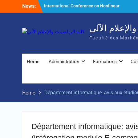
Skip
News:
International Conference on Nonlinear
to
Mathematical Analysis and Its Application
content
الإعلام الآلي
Faculté des Mathém
Home
Administration
Formations
Con
Département informatique: avis aux étudia
Home
Département informatique: avi
(intérogation module E-commerc