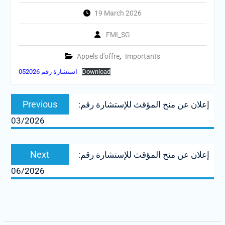
19 March 2026
FMI_SG
Appels d'offre
,
Importants
Download
استشارة رقم 052026
Post
Previous
Previous
إعلان عن منح المؤقث للإستشارة رقم:
navigation
post:
03/2026
Next
Next
إعلان عن منح المؤقث للإستشارة رقم:
post:
06/2026