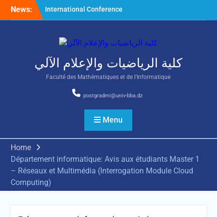
Skip
News:
International Conference
to
on Nonlinear Mathematical
content
Analysis and Its Application
كلية الرياضيات والإعلام الآلي
Faculté des Mathématiques et de l'Informatique
postgradmi@univ-bba.dz
Menu
Home
Département informatique: Avis aux étudiants Master 1
– Réseaux et Multimédia (Interrogation Module Cloud
Computing)