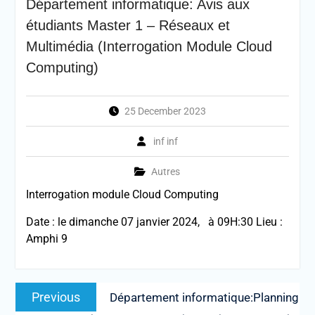
Département informatique: Avis aux
étudiants Master 1 – Réseaux et
Multimédia (Interrogation Module Cloud
Computing)
25 December 2023
inf inf
Autres
Interrogation module Cloud Computing
Date : le dimanche 07 janvier 2024, à 09H:30 Lieu :
Amphi 9
Post
Previous
Previous
Département informatique:Planning
navigation
post: