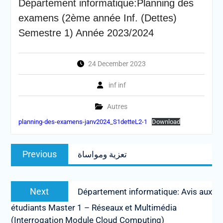
Département informatique:Planning des
examens (2ème année Inf. (Dettes)
Semestre 1) Année 2023/2024
24 December 2023
inf inf
Autres
planning-des-examens-janv2024_S1detteL2-1
Download
Post
Previous
Previous
تعزية ومواساة
navigation
post:
Next
Next
Département informatique: Avis aux
post:
étudiants Master 1 – Réseaux et Multimédia
(Interrogation Module Cloud Computing)