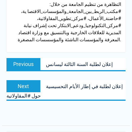
التظاهرة من تنظيم الجامعة من خلال:
#مكتب_الربط_بين_الجامعة_والمؤسسات_الاقتصا ية،
#حاضنة_الأعمال، #مركز_تطوير_المقاولاتية،
#مركز_التكنولوجيا_ودعم_الابتكار تحت إشراف نيابة
المديرية للعلاقات الخارجية وبالتنسيق مع وزارة اقتصاد
المعرفة والمؤسسات الناشئة والمؤسسسات المصغرة.
Post
Previous
Previous
إعلان لطلبة السنة الثالثة لیسانس
navigation
post:
Next
Next
إعلان لطلبة في إطار الأيام التحسيسية
post:
حول #المقاولاتية