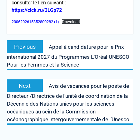
consulter le lien suivant :
https://clck.ru/3LGp72
2306202615352800282 (1)
Download
Post
Previous
Previous
Appel à candidature pour le Prix
navigation
post:
international 2027 du Programmes L’Oréal-UNESCO
Pour les Femmes et la Science
Next
Next
Avis de vacances pour le poste de
post:
Directeur /Directrice de l’unité de coordination de la
Décennie des Nations unies pour les sciences
océaniques au sein de la Commission
océanographique intergouvernementale de l’Unesco