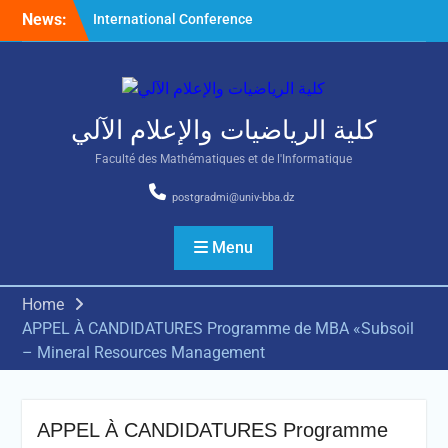
Skip
News:
International Conference
to
on Nonlinear Mathematical
content
Analysis and Its Application
كلية الرياضيات والإعلام الآلي
Faculté des Mathématiques et de l'Informatique
postgradmi@univ-bba.dz
Menu
Home
APPEL À CANDIDATURES Programme de MBA «Subsoil
– Mineral Resources Management
APPEL À CANDIDATURES Programme