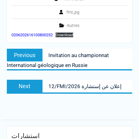
fmi_pg
Autres
0206202616103800252
Download
Post
Previous
Previous
Invitation au championnat
navigation
post:
International géologique en Russie
Next
Next
12/FMI/2026 إعلان عن إستشارة
post:
استشارات