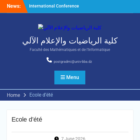
Skip
News:
International Conference
to
on Nonlinear Mathematical
content
Analysis and Its Application
كلية الرياضيات والإعلام الآلي
Faculté des Mathématiques et de l'Informatique
postgradmi@univ-bba.dz
Menu
Ecole d’été
Home
Ecole d’été
7 June 2026