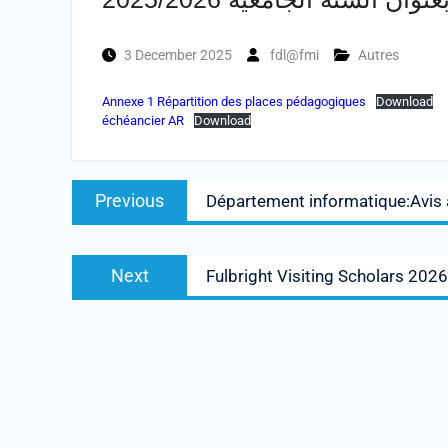
3 December 2025
fdl@fmi
Autres
Annexe 1 Répartition des places pédagogiques
Download
échéancier AR
Download
Post
Previous
Previous
Département informatique:Avis 
navigation
post:
Next
Next
Fulbright Visiting Scholars 20
post: