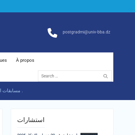
postgradmi@univ-bba.dz
ques
À propos
Search
for:
مسابقات الالتحاق بالتكوين في الدكتوراه في إطار مدرسة دكتوراه وطنية في “ترقية المرئية” بعنوان السنة الجامعية 2025/2026 .
استشارات