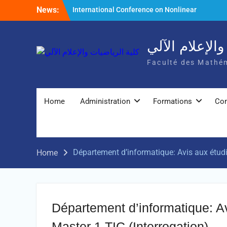
Skip
News:
International Conference on Nonlinear
to
Mathematical Analysis and Its Application
content
الإعلام الآلي
Faculté des Mathém
Home
Administration
Formations
Con
Département d’informatique: Avis aux étudi
Home
Département d’informatique: A
Master 1 TIC (Interrogation)