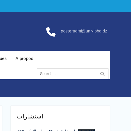
postgradmi@univ-bba.dz
ques
À propos
Search
for:
استشارات