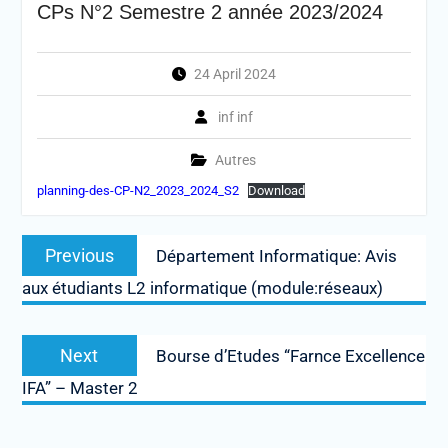
CPs N°2 Semestre 2 année 2023/2024
24 April 2024
inf inf
Autres
planning-des-CP-N2_2023_2024_S2
Download
Post
Previous
Previous
Département Informatique: Avis
navigation
post:
aux étudiants L2 informatique (module:réseaux)
Next
Next
Bourse d’Etudes “Farnce Excellence
post:
IFA” – Master 2