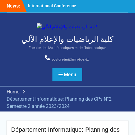
Skip
News:
International Conference
to
on Nonlinear Mathematical
content
Analysis and Its Application
كلية الرياضيات والإعلام الآلي
Faculté des Mathématiques et de l'Informatique
postgradmi@univ-bba.dz
Menu
Home
Département Informatique: Planning des CPs N°2
Semestre 2 année 2023/2024
Département Informatique: Planning des