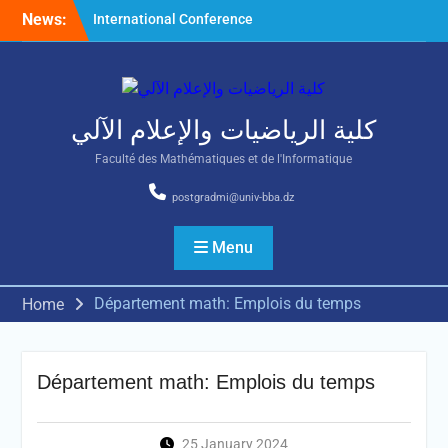
Skip
News:
International Conference
to
on Nonlinear Mathematical
content
Analysis and Its Application
كلية الرياضيات والإعلام الآلي
Faculté des Mathématiques et de l'Informatique
postgradmi@univ-bba.dz
Menu
Département math: Emplois du temps
Home
Département math: Emplois du temps
25 January 2024