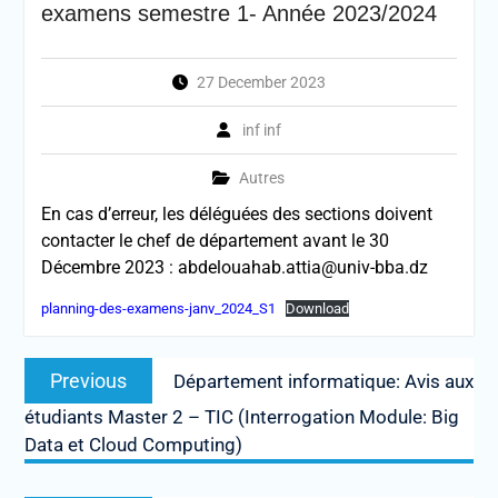
examens semestre 1- Année 2023/2024
27 December 2023
inf inf
Autres
En cas d’erreur, les déléguées des sections doivent
contacter le chef de département avant le 30
Décembre 2023 : abdelouahab.attia@univ-bba.dz
planning-des-examens-janv_2024_S1
Download
Post
Previous
Previous
Département informatique: Avis aux
navigation
post:
étudiants Master 2 – TIC (Interrogation Module: Big
Data et Cloud Computing)