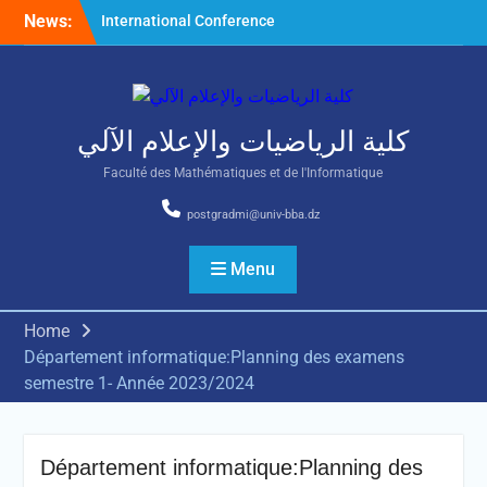
Skip
News:
International Conference
to
on Nonlinear Mathematical
content
Analysis and Its Application
كلية الرياضيات والإعلام الآلي
Faculté des Mathématiques et de l'Informatique
postgradmi@univ-bba.dz
Menu
Home
Département informatique:Planning des examens
semestre 1- Année 2023/2024
Département informatique:Planning des