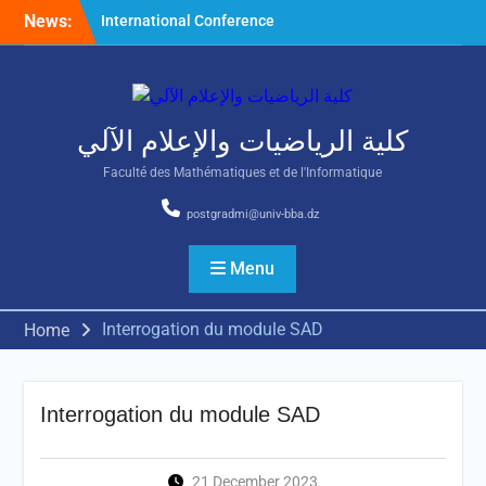
Skip
News:
International Conference
to
on Nonlinear Mathematical
content
Analysis and Its Application
كلية الرياضيات والإعلام الآلي
Faculté des Mathématiques et de l'Informatique
postgradmi@univ-bba.dz
Menu
Interrogation du module SAD
Home
Interrogation du module SAD
21 December 2023