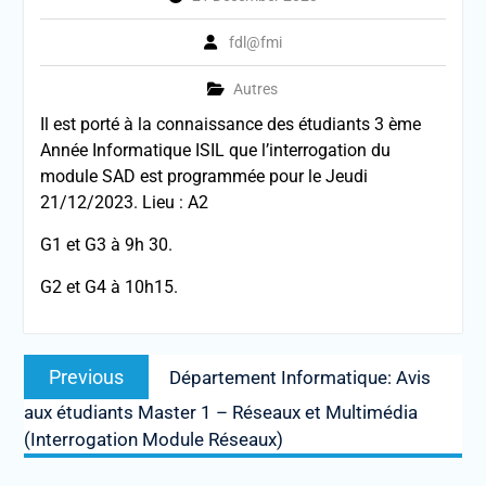
fdl@fmi
Autres
Il est porté à la connaissance des étudiants 3 ème
Année Informatique ISIL que l’interrogation du
module SAD est programmée pour le Jeudi
21/12/2023. Lieu : A2
G1 et G3 à 9h 30.
G2 et G4 à 10h15.
Post
Previous
Previous
Département Informatique: Avis
navigation
post:
aux étudiants Master 1 – Réseaux et Multimédia
(Interrogation Module Réseaux)