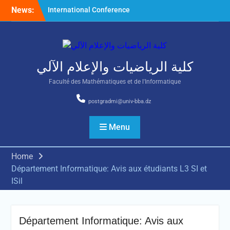
Skip
News:
International Conference
to
on Nonlinear Mathematical
content
Analysis and Its Application
كلية الرياضيات والإعلام الآلي
Faculté des Mathématiques et de l'Informatique
postgradmi@univ-bba.dz
Menu
Home
Département Informatique: Avis aux étudiants L3 SI et
ISil
Département Informatique: Avis aux