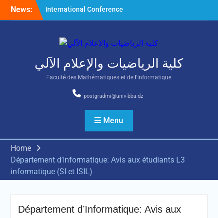
Skip
News:
International Conference
to
on Nonlinear Mathematical
content
Analysis and Its Application
كلية الرياضيات والإعلام الآلي
Faculté des Mathématiques et de l'Informatique
postgradmi@univ-bba.dz
Menu
Home
Département d’Informatique: Avis aux étudiants L3
informatique (SI et ISIL)
Département d’Informatique: Avis aux