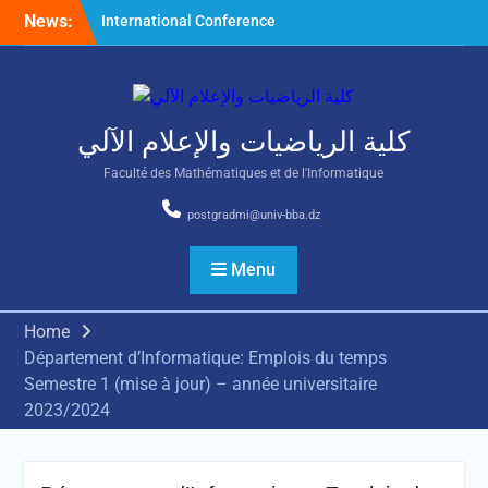
Skip
News:
International Conference
to
on Nonlinear Mathematical
content
Analysis and Its Application
كلية الرياضيات والإعلام الآلي
Faculté des Mathématiques et de l'Informatique
postgradmi@univ-bba.dz
Menu
Home
Département d’Informatique: Emplois du temps
Semestre 1 (mise à jour) – année universitaire
2023/2024