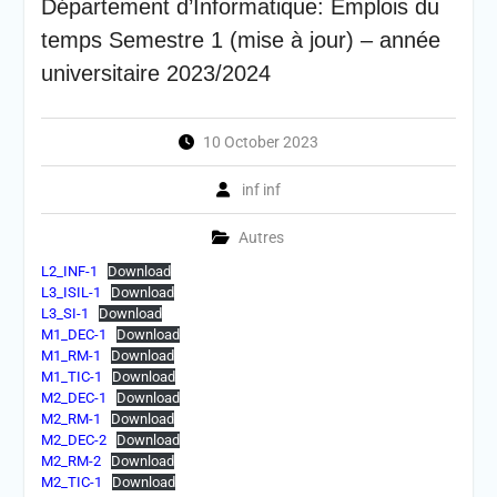
Département d’Informatique: Emplois du
temps Semestre 1 (mise à jour) – année
universitaire 2023/2024
10 October 2023
inf inf
Autres
L2_INF-1
Download
L3_ISIL-1
Download
L3_SI-1
Download
M1_DEC-1
Download
M1_RM-1
Download
M1_TIC-1
Download
M2_DEC-1
Download
M2_RM-1
Download
M2_DEC-2
Download
M2_RM-2
Download
M2_TIC-1
Download