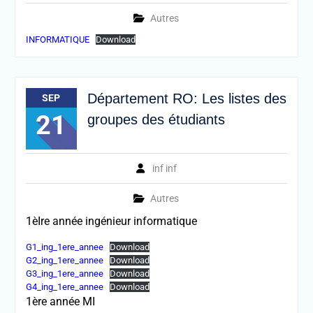
Autres
INFORMATIQUE
Download
Département RO: Les listes des
SEP
21
groupes des étudiants
inf inf
Autres
1èIre année ingénieur informatique
G1_ing_1ere_annee
Download
G2_ing_1ere_annee
Download
G3_ing_1ere_annee
Download
G4_ing_1ere_annee
Download
1ère année MI