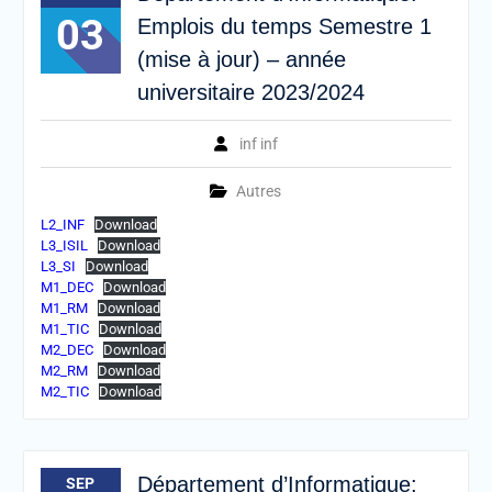
03
Emplois du temps Semestre 1
(mise à jour) – année
universitaire 2023/2024
inf inf
Autres
L2_INF
Download
L3_ISIL
Download
L3_SI
Download
M1_DEC
Download
M1_RM
Download
M1_TIC
Download
M2_DEC
Download
M2_RM
Download
M2_TIC
Download
Département d’Informatique:
SEP