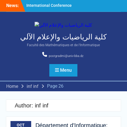
Skip
News:
International Conference
to
on Nonlinear Mathematical
content
Analysis and Its Application
كلية الرياضيات والإعلام الآلي
Faculté des Mathématiques et de l'Informatique
postgradmi@univ-bba.dz
Menu
Page 26
Home
inf inf
Author:
inf inf
Département d’Informatique:
OCT